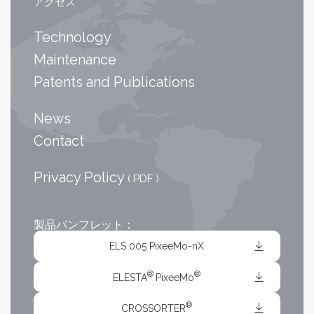
アクセス
Technology
Maintenance
Patents and Publications
News
Contact
Privacy Policy
( PDF )
製品パンフレット：
ELS 005 PixeeMo-nX
®
®
ELESTA
PixeeMo
®
CROSSORTER